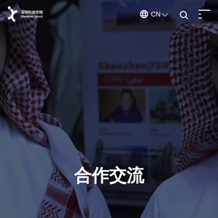
CN
ENGLISH
CHINESE
深圳科创学院
学院百科
关于我们
学院概况
/
学院文化
/
走进学院
在孵团队
创业导师
合作交流
发起人
/
科创导师
赋能体系
赋能体系