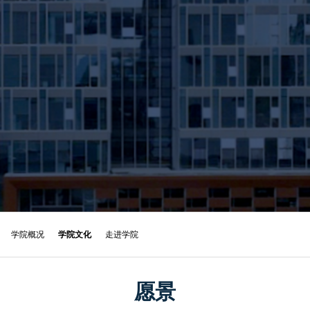
合作交流
合作高校
/
科技创业者俱乐部
项目申请
科创训练营
/
科技创业营(长期报名)
/
K12训练营
学院动态
最新消息
/
招标采购
/
公示公告
联系我们
联系我们
/
在线留言
学院概况
学院文化
走进学院
愿景