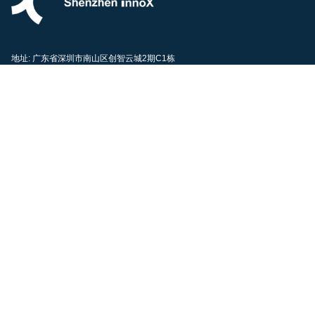
地址: 广东省深圳市南山区创智云城2期C1栋
邮箱:
wan.ch@innoxsz.edu.cn
电话:
0755-89933366
深圳科创学院官方客服Cindy
社交媒体
© Copyright 2026
备案号：粤ICP备2021082889号