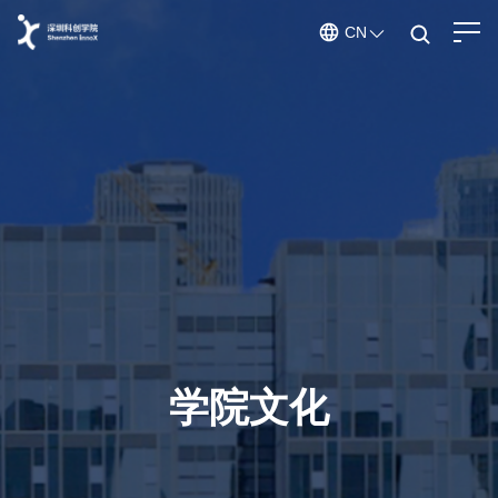
CN
ENGLISH
CHINESE
深圳科创学院
学院百科
关于我们
学院概况
/
学院文化
/
走进学院
在孵团队
创业导师
学院文化
发起人
/
科创导师
赋能体系
赋能体系